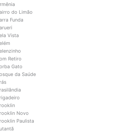
Armênia
airro do Limão
arra Funda
arueri
ela Vista
Belém
elenzinho
Bom Retiro
Borba Gato
Bosque da Saúde
rás
rasilândia
rigadeiro
rooklin
Brooklin Novo
ooklin Paulista
utantã