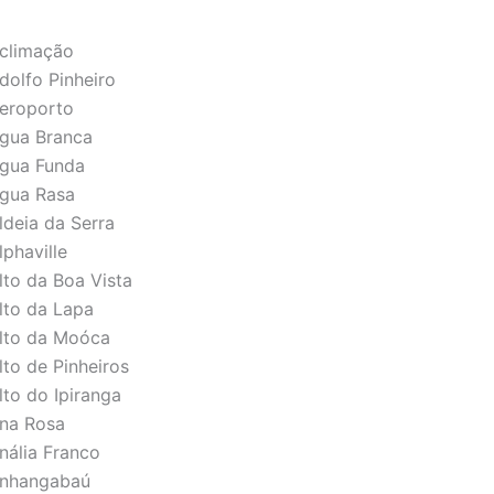
Aclimação
dolfo Pinheiro
Aeroporto
Água Branca
Água Funda
Água Rasa
ldeia da Serra
phaville
lto da Boa Vista
lto da Lapa
Alto da Moóca
lto de Pinheiros
lto do Ipiranga
Ana Rosa
nália Franco
 Anhangabaú