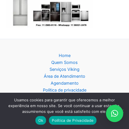
Home
Quem Somos
Serviços Viking
Área de Atendimento
Agendamento
Política de privacidade
Blog
Usamos cookies para garantir que oferecemos a melhor
Mapa do Site
experiência em nosso site. Se você continuar a usar este site,
assumiremos que você está satisfeito com ele.
Ok
Política de Privacidade