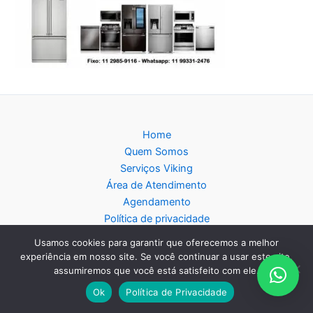
Home
Quem Somos
Serviços Viking
Área de Atendimento
Agendamento
Política de privacidade
Blog
Usamos cookies para garantir que oferecemos a melhor
Mapa do Site
experiência em nosso site. Se você continuar a usar este site,
assumiremos que você está satisfeito com ele.
Ok
Política de Privacidade