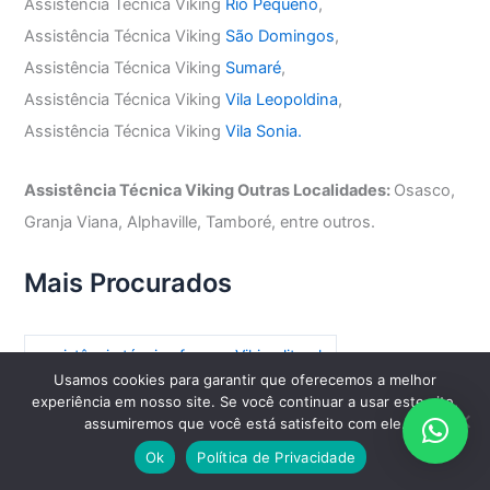
Assistência Técnica Viking
Rio Pequeno
,
Assistência Técnica Viking
São Domingos
,
Assistência Técnica Viking
Sumaré
,
Assistência Técnica Viking
Vila Leopoldina
,
Assistência Técnica Viking
Vila Sonia.
Assistência Técnica Viking Outras Localidades:
Osasco,
Granja Viana, Alphaville, Tamboré, entre outros.
Mais Procurados
assistência técnica freezer Viking litoral
Usamos cookies para garantir que oferecemos a melhor
assistência técnica freezer Viking onde encontrar
experiência em nosso site. Se você continuar a usar este site,
assumiremos que você está satisfeito com ele.
assistência técnica freezer Viking sp
Ok
Política de Privacidade
assistência técnica freezer Viking são paulo