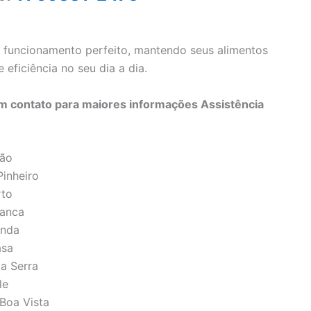
 funcionamento perfeito, mantendo seus alimentos
eficiência no seu dia a dia.
 contato para maiores informações Assistência
ção
Pinheiro
rto
ranca
unda
asa
da Serra
le
 Boa Vista