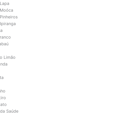
 Lapa
a Moóca
Pinheiros
Ipiranga
sa
Franco
gabaú
a
do Limão
unda
ta
nho
iro
Gato
 da Saúde