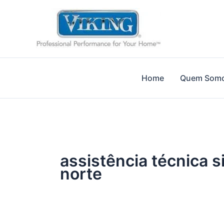
Ir
para
o
conteúdo
Home
Quem Som
assistência técnica s
norte