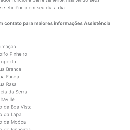
erador funcione perfeitamente, mantendo seus
e eficiência em seu dia a dia.
 contato para maiores informações Assistência
climação
olfo Pinheiro
eroporto
gua Branca
gua Funda
gua Rasa
deia da Serra
haville
to da Boa Vista
to da Lapa
lto da Moóca
o de Pinheiros