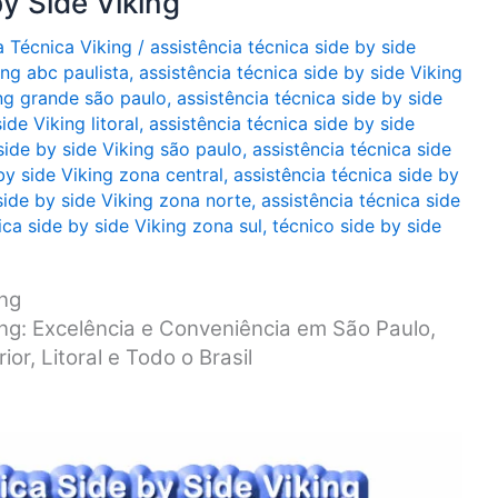
y Side Viking
a Técnica Viking
/
assistência técnica side by side
ing abc paulista
,
assistência técnica side by side Viking
ing grande são paulo
,
assistência técnica side by side
ide Viking litoral
,
assistência técnica side by side
side by side Viking são paulo
,
assistência técnica side
by side Viking zona central
,
assistência técnica side by
side by side Viking zona norte
,
assistência técnica side
ica side by side Viking zona sul
,
técnico side by side
ing
ing: Excelência e Conveniência em São Paulo,
or, Litoral e Todo o Brasil