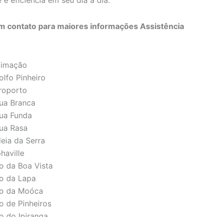
e eficiência em seu dia a dia.
 contato para maiores informações Assistência
climação
olfo Pinheiro
eroporto
gua Branca
gua Funda
gua Rasa
deia da Serra
haville
to da Boa Vista
to da Lapa
lto da Moóca
o de Pinheiros
o do Ipiranga