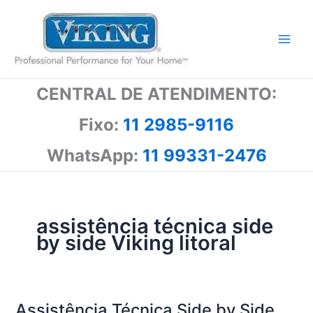
Ir
para
o
conteúdo
CENTRAL DE ATENDIMENTO:
Fixo:
11 2985-9116
WhatsApp:
11 99331-2476
assistência técnica side
by side Viking litoral
Assistência Técnica Side by Side