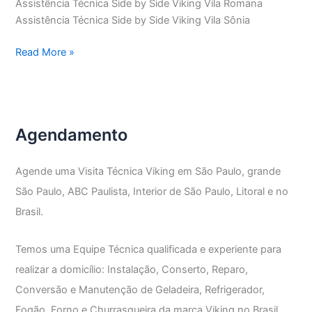
Assistência Técnica Side by Side Viking Vila Romana
Assistência Técnica Side by Side Viking Vila Sônia
Assistência
Read More »
Técnica
Side
by
Side
Agendamento
Viking
Agende uma Visita Técnica Viking em São Paulo, grande
São Paulo, ABC Paulista, Interior de São Paulo, Litoral e no
Brasil.
Temos uma Equipe Técnica qualificada e experiente para
realizar a domicílio: Instalação, Conserto, Reparo,
Conversão e Manutenção de Geladeira, Refrigerador,
Fogão, Forno e Churrasqueira da marca Viking no Brasil.