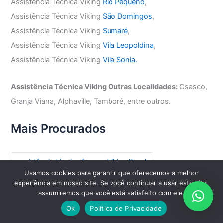
Assistência Técnica Viking
Rio Pequeno
,
Assistência Técnica Viking
São Domingos
,
Assistência Técnica Viking
Sumaré
,
Assistência Técnica Viking
Vila Leopoldina
,
Assistência Técnica Viking
Vila Sonia.
Assistência Técnica Viking Outras Localidades:
Osasco,
Granja Viana, Alphaville, Tamboré, entre outros.
Mais Procurados
assistência técnica freezer Viking litoral
Usamos cookies para garantir que oferecemos a melhor
assistência técnica freezer Viking onde encontrar
experiência em nosso site. Se você continuar a usar este site,
assumiremos que você está satisfeito com ele.
assistência técnica freezer Viking sp
Ok
Política de Privacidade
assistência técnica freezer Viking são paulo