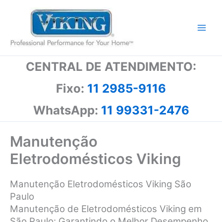
Ir
para
o
conteúdo
CENTRAL DE ATENDIMENTO:
Fixo:
11 2985-9116
WhatsApp:
11 99331-2476
Manutenção
Eletrodomésticos Viking
Manutenção Eletrodomésticos Viking São
Paulo
Manutenção de Eletrodomésticos Viking em
São Paulo: Garantindo o Melhor Desempenho