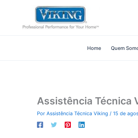
Ir
para
o
conteúdo
Home
Quem Som
Assistência Técnica 
Por
Assistência Técnica Viking
/
15 de ago