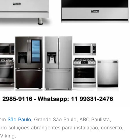
 em
São Paulo
, Grande São Paulo, ABC Paulista,
cendo soluções abrangentes para instalação, conserto,
Viking.