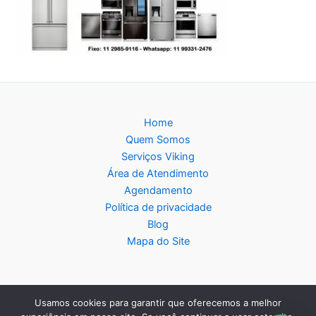
Home
Quem Somos
Serviços Viking
Área de Atendimento
Agendamento
Política de privacidade
Blog
Mapa do Site
Usamos cookies para garantir que oferecemos a melhor
Copyright © 2026 Assistência Técnica Viking - Central de