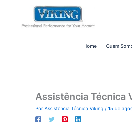
Ir
para
o
conteúdo
Home
Quem Som
Assistência Técnica 
Por
Assistência Técnica Viking
/
15 de ago