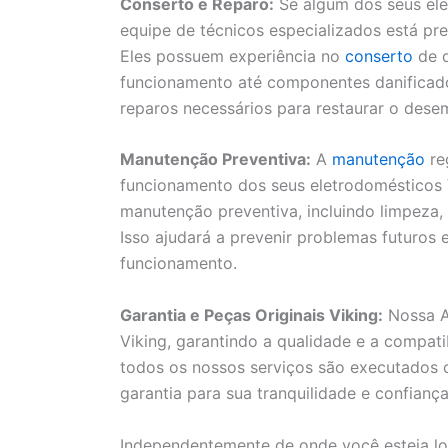
Conserto e Reparo:
Se algum dos seus ele
equipe de técnicos especializados está pre
Eles possuem experiência no
conserto
de d
funcionamento até componentes danificados.
reparos necessários para restaurar o des
Manutenção Preventiva:
A
manutenção
re
funcionamento dos seus eletrodomésticos V
manutenção preventiva, incluindo limpeza,
Isso ajudará a prevenir problemas futuros
funcionamento.
Garantia e Peças Originais Viking:
Nossa As
Viking, garantindo a qualidade e a compat
todos os nossos serviços são executados 
garantia para sua tranquilidade e confiança
Independentemente de onde você esteja lo