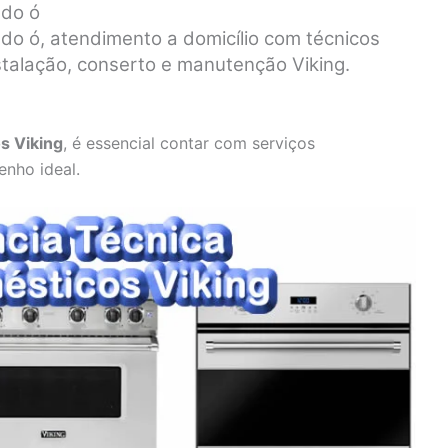
 do ó
 do ó, atendimento a domicílio com técnicos
stalação, conserto e manutenção Viking.
s Viking
, é essencial contar com serviços
enho ideal.