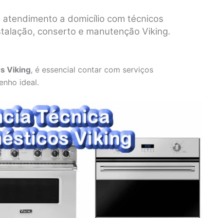
, atendimento a domicílio com técnicos
stalação, conserto e manutenção Viking.
s Viking
, é essencial contar com serviços
enho ideal.