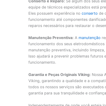
Conserto e Reparo:
Se algum dos seus ele
equipe de técnicos especializados está pre
Eles possuem experiência no
conserto
de d
funcionamento até componentes danificados.
reparos necessários para restaurar o des
Manutenção Preventiva:
A
manutenção
re
funcionamento dos seus eletrodomésticos V
manutenção preventiva, incluindo limpeza,
Isso ajudará a prevenir problemas futuros
funcionamento.
Garantia e Peças Originais Viking:
Nossa As
Viking, garantindo a qualidade e a compat
todos os nossos serviços são executados 
garantia para sua tranquilidade e confiança
Independentemente de onde você esteja lo