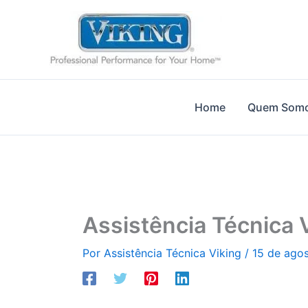
Ir
para
o
conteúdo
Home
Quem Som
Assistência Técnica 
Por
Assistência Técnica Viking
/
15 de ago