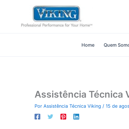
Ir
para
o
conteúdo
Home
Quem Som
Assistência Técnica V
Por
Assistência Técnica Viking
/
15 de ago