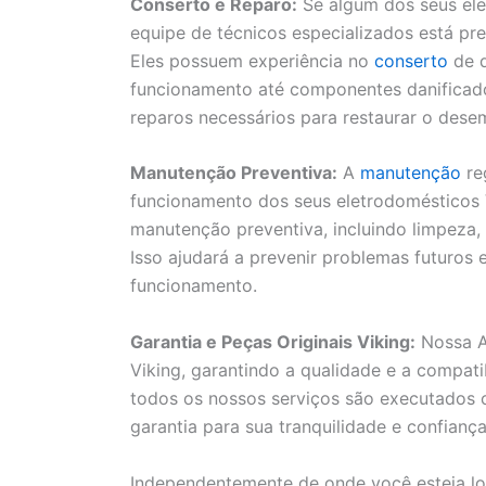
Conserto e Reparo:
Se algum dos seus ele
equipe de técnicos especializados está pre
Eles possuem experiência no
conserto
de d
funcionamento até componentes danificados.
reparos necessários para restaurar o des
Manutenção Preventiva:
A
manutenção
re
funcionamento dos seus eletrodomésticos V
manutenção preventiva, incluindo limpeza,
Isso ajudará a prevenir problemas futuros
funcionamento.
Garantia e Peças Originais Viking:
Nossa As
Viking, garantindo a qualidade e a compat
todos os nossos serviços são executados 
garantia para sua tranquilidade e confiança
Independentemente de onde você esteja lo