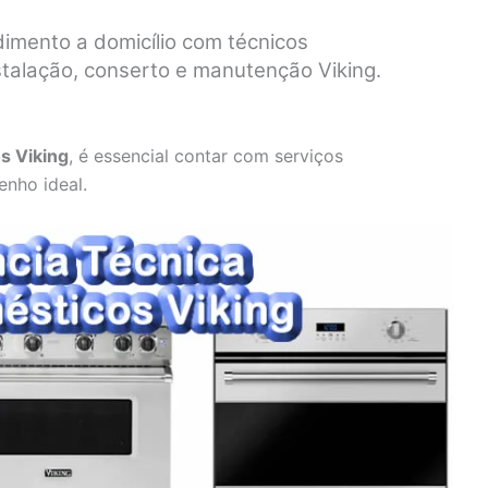
dimento a domicílio com técnicos
stalação, conserto e manutenção Viking.
s Viking
, é essencial contar com serviços
enho ideal.