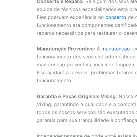
Conserto e Reparo:
Se algum dos seus ele
equipe de técnicos especializados está pre
Eles possuem experiência no
conserto
de d
funcionamento até componentes danificados.
reparos necessários para restaurar o des
Manutenção Preventiva:
A
manutenção
re
funcionamento dos seus eletrodomésticos V
manutenção preventiva, incluindo limpeza,
Isso ajudará a prevenir problemas futuros
funcionamento.
Garantia e Peças Originais Viking:
Nossa As
Viking, garantindo a qualidade e a compat
todos os nossos serviços são executados 
garantia para sua tranquilidade e confiança
Independentemente de onde você esteja lo