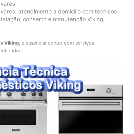
avares
vares, atendimento a domicílio com técnicos
stalação, conserto e manutenção Viking.
s Viking
, é essencial contar com serviços
enho ideal.