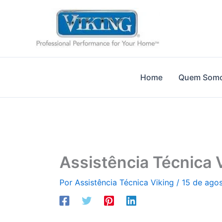
Ir
para
o
conteúdo
Home
Quem Som
Assistência Técnica 
Por
Assistência Técnica Viking
/
15 de ago