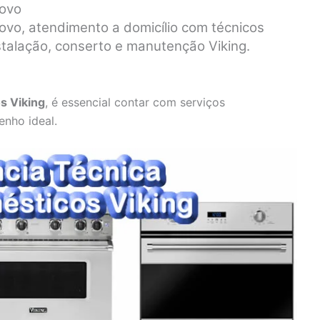
Novo
Novo, atendimento a domicílio com técnicos
stalação, conserto e manutenção Viking.
s Viking
, é essencial contar com serviços
enho ideal.