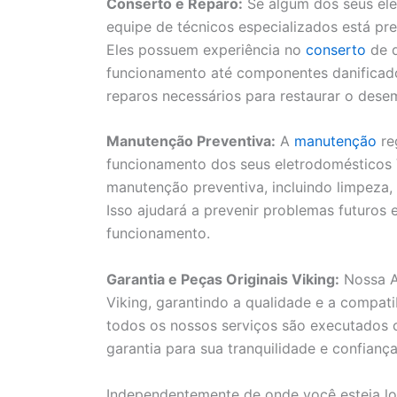
Conserto e Reparo:
Se algum dos seus ele
equipe de técnicos especializados está pre
Eles possuem experiência no
conserto
de d
funcionamento até componentes danificados.
reparos necessários para restaurar o des
Manutenção Preventiva:
A
manutenção
re
funcionamento dos seus eletrodomésticos V
manutenção preventiva, incluindo limpeza,
Isso ajudará a prevenir problemas futuros
funcionamento.
Garantia e Peças Originais Viking:
Nossa As
Viking, garantindo a qualidade e a compat
todos os nossos serviços são executados 
garantia para sua tranquilidade e confiança
Independentemente de onde você esteja lo