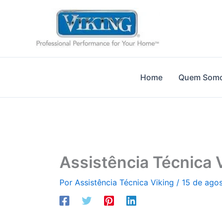
Ir
para
o
conteúdo
Home
Quem Som
Assistência Técnica 
Por
Assistência Técnica Viking
/
15 de ago