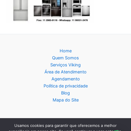
Home
Quem Somos
Serviços Viking
Área de Atendimento
Agendamento
Política de privacidade
Blog
Mapa do Site
Usamos cookies para garantir que oferecemos a melhor
Copyright © 2026 Assistência Técnica Viking - Central de