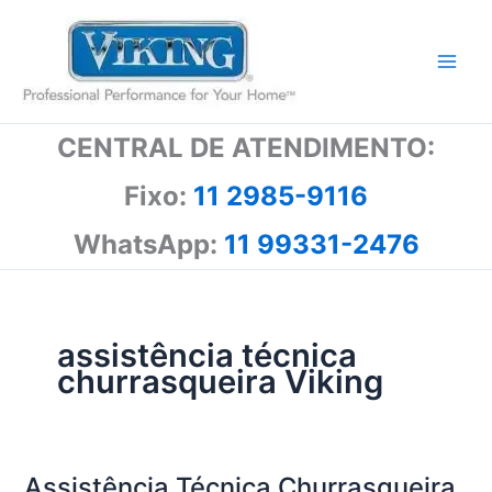
Ir
para
o
conteúdo
CENTRAL DE ATENDIMENTO:
Fixo:
11 2985-9116
WhatsApp:
11 99331-2476
assistência técnica
churrasqueira Viking
Assistência Técnica Churrasqueira