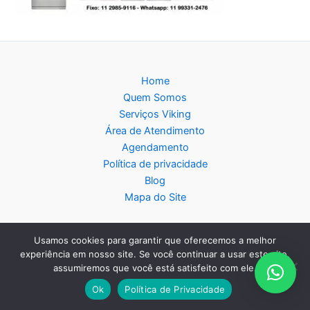
Home
Quem Somos
Serviços Viking
Área de Atendimento
Agendamento
Política de privacidade
Blog
Mapa do Site
Usamos cookies para garantir que oferecemos a melhor
experiência em nosso site. Se você continuar a usar este site,
Copyright © 2026 Assistência Técnica Viking - Central de
assumiremos que você está satisfeito com ele.
Atendimento:
11 2985-9116
- WhatsApp:
11 99331-2476
Ok
Política de Privacidade