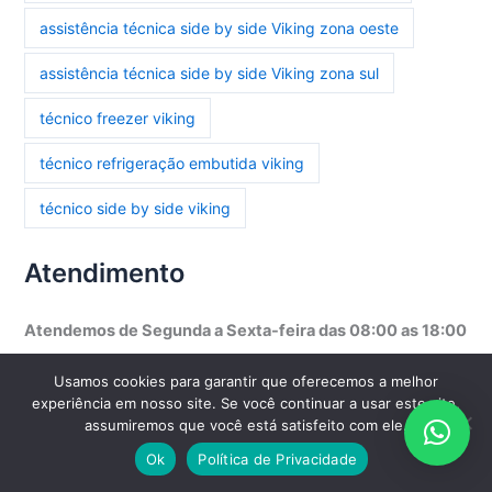
assistência técnica side by side Viking zona oeste
assistência técnica side by side Viking zona sul
técnico freezer viking
técnico refrigeração embutida viking
técnico side by side viking
Atendimento
Atendemos de Segunda a Sexta-feira das 08:00 as 18:00
Usamos cookies para garantir que oferecemos a melhor
Atendemos
Residências
,
Comércios
,
Restaurantes
,
experiência em nosso site. Se você continuar a usar este site,
Hotéis
,
Industrias
e
Empresas
em todo o
Brasil
, com
assumiremos que você está satisfeito com ele.
agendamento prévio.
Ok
Política de Privacidade