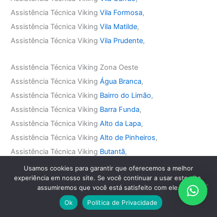
Assistência Técnica Viking
Vila Formosa
,
Assistência Técnica Viking
Vila Matilde
,
Assistência Técnica Viking
Vila Prudente
,
Assistência Técnica Viking Zona Oeste
Assistência Técnica Viking
Água Branca
,
Assistência Técnica Viking
Bairro do Limão
,
Assistência Técnica Viking
Barra Funda
,
Assistência Técnica Viking
Alto da Lapa
,
Assistência Técnica Viking
Alto de Pinheiros
,
Assistência Técnica Viking
Butantã
,
Assistência Técnica Viking
Jaguaré
,
Usamos cookies para garantir que oferecemos a melhor
experiência em nosso site. Se você continuar a usar este site,
Assistência Técnica Viking
Jaraguá
,
assumiremos que você está satisfeito com ele.
Assistência Técnica Viking
Jardim Bonfiglioli
,
Ok
Política de Privacidade
Assistência Técnica Viking
Lapa
,