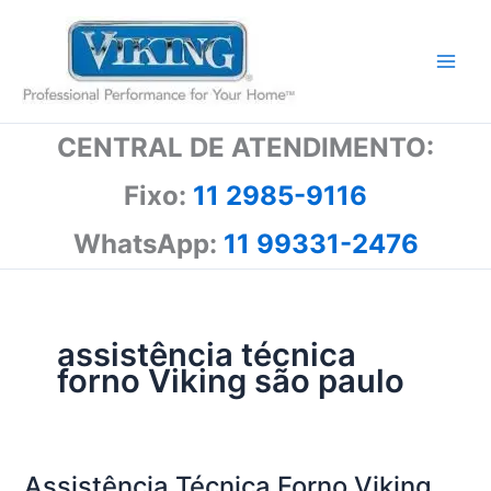
Ir
para
o
conteúdo
CENTRAL DE ATENDIMENTO:
Fixo:
11 2985-9116
WhatsApp:
11 99331-2476
assistência técnica
forno Viking são paulo
Assistência Técnica Forno Viking