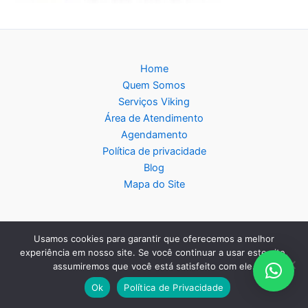
Home
Quem Somos
Serviços Viking
Área de Atendimento
Agendamento
Política de privacidade
Blog
Mapa do Site
Usamos cookies para garantir que oferecemos a melhor
Copyright © 2026 Assistência Técnica Viking - Central de
experiência em nosso site. Se você continuar a usar este site,
assumiremos que você está satisfeito com ele.
Atendimento:
11 2985-9116
- WhatsApp:
11 99331-2476
Ok
Política de Privacidade