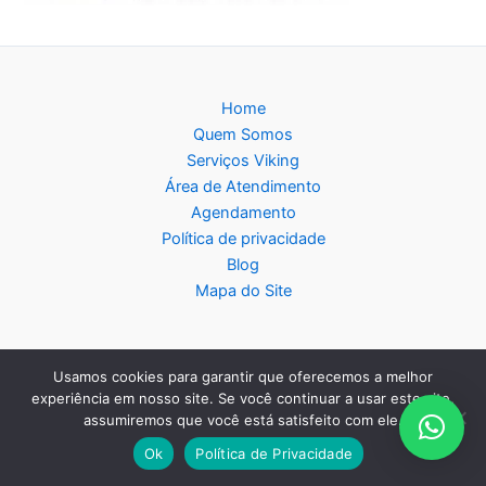
Home
Quem Somos
Serviços Viking
Área de Atendimento
Agendamento
Política de privacidade
Blog
Mapa do Site
Usamos cookies para garantir que oferecemos a melhor
Copyright © 2026 Assistência Técnica Viking - Central de
experiência em nosso site. Se você continuar a usar este site,
assumiremos que você está satisfeito com ele.
Atendimento:
11 2985-9116
- WhatsApp:
11 99331-2476
Ok
Política de Privacidade