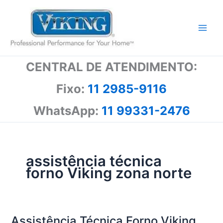
Ir
para
o
conteúdo
CENTRAL DE ATENDIMENTO:
Fixo:
11 2985-9116
WhatsApp:
11 99331-2476
assistência técnica
forno Viking zona norte
Assistência Técnica Forno Viking