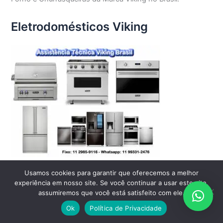
Eletrodomésticos Viking
Usamos cookies para garantir que oferecemos a melhor
experiência em nosso site. Se você continuar a usar este site,
assumiremos que você está satisfeito com ele.
Home
Ok
Política de Privacidade
Quem Somos