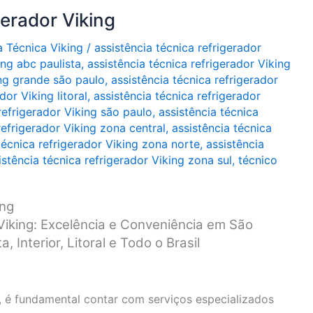
gerador Viking
a Técnica Viking
/
assistência técnica refrigerador
ing abc paulista
,
assistência técnica refrigerador Viking
ing grande são paulo
,
assistência técnica refrigerador
dor Viking litoral
,
assistência técnica refrigerador
refrigerador Viking são paulo
,
assistência técnica
refrigerador Viking zona central
,
assistência técnica
técnica refrigerador Viking zona norte
,
assistência
istência técnica refrigerador Viking zona sul
,
técnico
ing
Viking: Excelência e Conveniência em São
 Interior, Litoral e Todo o Brasil
g, é fundamental contar com serviços especializados