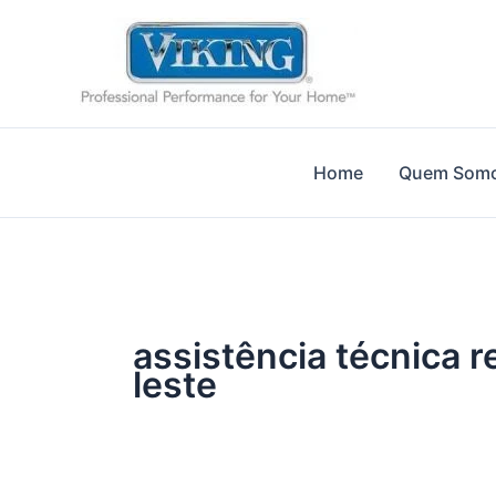
Ir
para
o
conteúdo
Home
Quem Som
assistência técnica r
leste