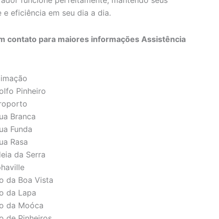
erador funcione perfeitamente, mantendo seus
e eficiência em seu dia a dia.
 contato para maiores informações Assistência
climação
olfo Pinheiro
eroporto
gua Branca
gua Funda
gua Rasa
deia da Serra
haville
to da Boa Vista
to da Lapa
lto da Moóca
o de Pinheiros