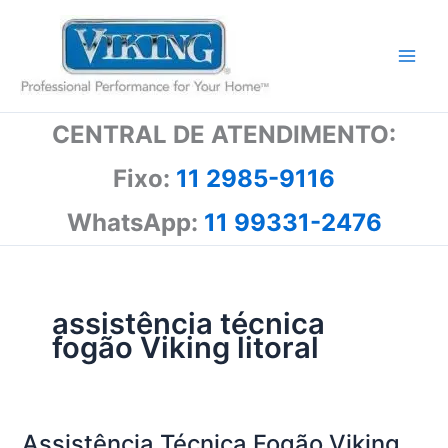
Ir
para
o
conteúdo
CENTRAL DE ATENDIMENTO:
Fixo:
11 2985-9116
WhatsApp:
11 99331-2476
assistência técnica
fogão Viking litoral
Assistência Técnica Fogão Viking