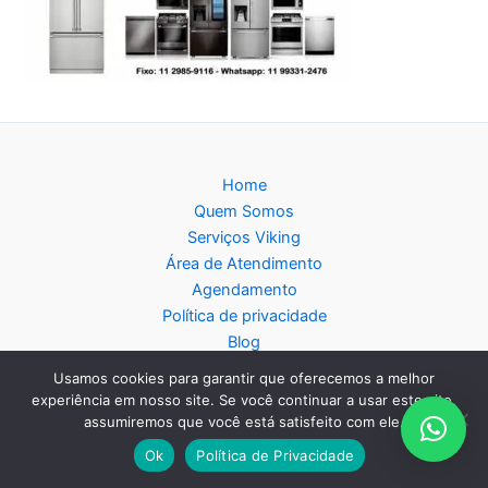
Home
Quem Somos
Serviços Viking
Área de Atendimento
Agendamento
Política de privacidade
Blog
Mapa do Site
Usamos cookies para garantir que oferecemos a melhor
experiência em nosso site. Se você continuar a usar este site,
assumiremos que você está satisfeito com ele.
Ok
Política de Privacidade
Copyright © 2026 Assistência Técnica Viking - Central de