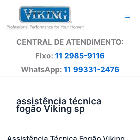
Ir
para
o
conteúdo
CENTRAL DE ATENDIMENTO:
Fixo:
11 2985-9116
WhatsApp:
11 99331-2476
assistência técnica
fogão Viking sp
Assistência Técnica Fogão Viking