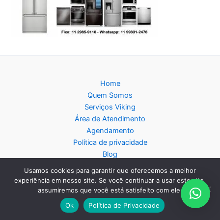
Home
Quem Somos
Serviços Viking
Área de Atendimento
Agendamento
Política de privacidade
Blog
Mapa do Site
Usamos cookies para garantir que oferecemos a melhor
experiência em nosso site. Se você continuar a usar este site,
assumiremos que você está satisfeito com ele.
Ok
Política de Privacidade
Copyright © 2026 Assistência Técnica Viking - Central de