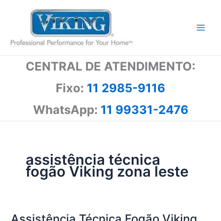
Ir
para
o
conteúdo
CENTRAL DE ATENDIMENTO:
Fixo:
11 2985-9116
WhatsApp:
11 99331-2476
assistência técnica
fogão Viking zona leste
Assistência Técnica Fogão Viking