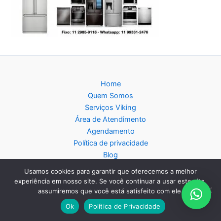
Home
Quem Somos
Serviços Viking
Área de Atendimento
Agendamento
Política de privacidade
Blog
Mapa do Site
Usamos cookies para garantir que oferecemos a melhor
experiência em nosso site. Se você continuar a usar este site,
assumiremos que você está satisfeito com ele.
Ok
Política de Privacidade
Copyright © 2026 Assistência Técnica Viking - Central de