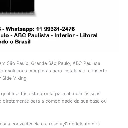
 em São Paulo, Grande São Paulo, ABC Paulista,
cendo soluções completas para instalação, conserto,
 Side Viking.
qualificados está pronta para atender às suas
ca diretamente para a comodidade da sua casa ou
 sua conveniência e a resolução eficiente dos