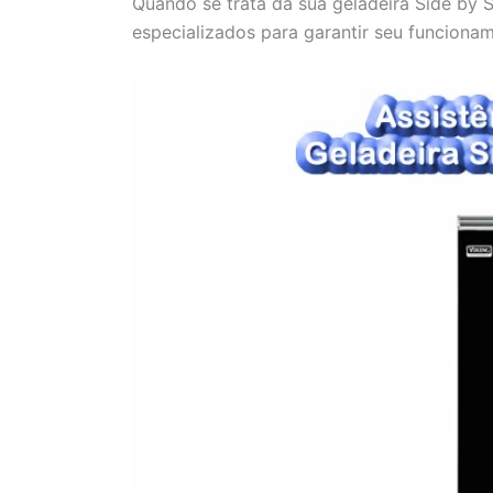
Quando se trata da sua geladeira Side by S
especializados para garantir seu funcionam