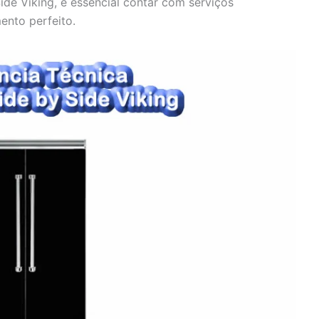
ide Viking, é essencial contar com serviços
ento perfeito.