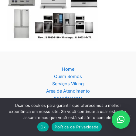
Home
Quem Somos
Serviços Viking
Área de Atendimento
Agendamento
Usamos cookies para garantir que oferecemos a melhor
Política de privacidade
experiência em nosso site. Se você continuar a usar este site,
Blog
assumiremos que você está satisfeito com ele.
Mapa do Site
Ok
Política de Privacidade