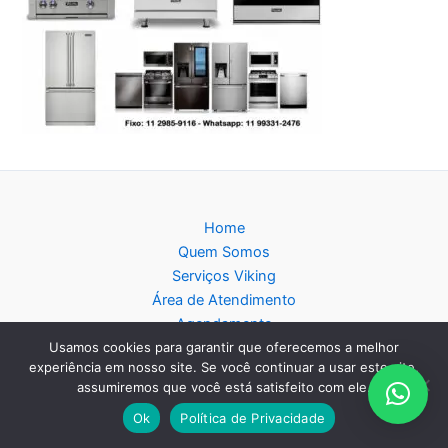
Home
Quem Somos
Serviços Viking
Área de Atendimento
Agendamento
Usamos cookies para garantir que oferecemos a melhor
Política de privacidade
experiência em nosso site. Se você continuar a usar este site,
Blog
assumiremos que você está satisfeito com ele.
Mapa do Site
Ok
Política de Privacidade