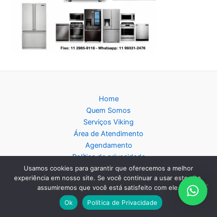
Home
Quem Somos
Serviços Viking
Área de Atendimento
Agendamento
Política de privacidade
Usamos cookies para garantir que oferecemos a melhor
Blog
experiência em nosso site. Se você continuar a usar este site,
Mapa do Site
assumiremos que você está satisfeito com ele.
Ok
Política de Privacidade